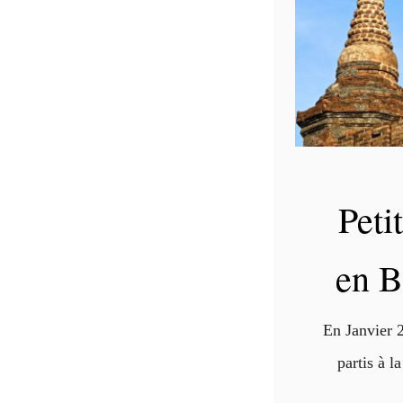
Peti
en B
En Janvier 
partis à l
Birmanie, u