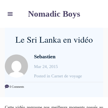
S
Nomadic Boys
k
i
p
t
Le Sri Lanka en vidéo
o
C
o
Sebastien
n
Mar 24, 2015
t
e
C
Posted in Carnet de voyage
n
a
0 Comments
t
t
e
g
Cette vidéo regroupe nos meilleurs moments passés au