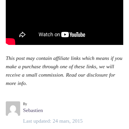
This post may contain affiliate links which means if you
make a purchase through one of these links, we will
receive a small commission. Read our
disclosure
for
more info.
By
A
Sebastien
u
P
Last updated:
24 mars, 2015
t
o