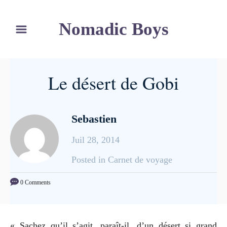
S
Nomadic Boys
k
i
p
t
Le désert de Gobi
o
C
o
Sebastien
n
Juil 28, 2014
t
e
C
Posted in Carnet de voyage
n
a
0 Comments
t
t
e
g
« Sachez qu’il s’agit, paraît-il, d’un désert si grand