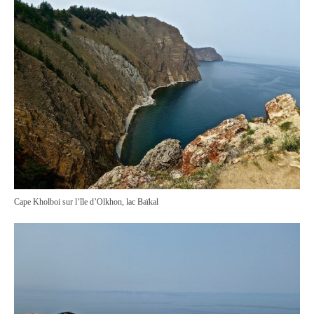
Cape Kholboi sur l’île d’Olkhon, lac Baïkal