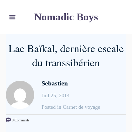
S
Nomadic Boys
k
i
p
t
Lac Baïkal, dernière escale
o
C
du transsibérien
o
n
Sebastien
t
e
Juil 25, 2014
n
C
Posted in Carnet de voyage
t
a
0 Comments
t