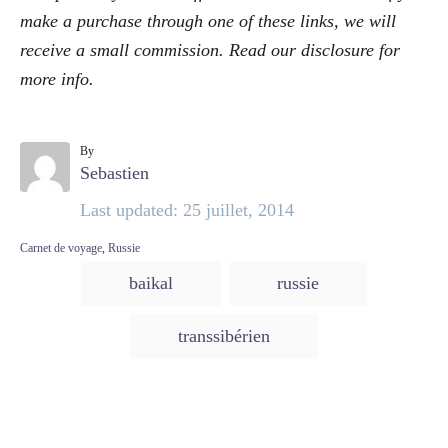
make a purchase through one of these links, we will
receive a small commission. Read our
disclosure
for
more info.
By
A
Sebastien
u
P
Last updated:
25 juillet, 2014
t
o
C
Carnet de voyage
,
Russie
h
s
a
T
o
baikal
russie
t
t
a
e
r
e
g
g
transsibérien
o
d
s
r
o
i
e
n
s