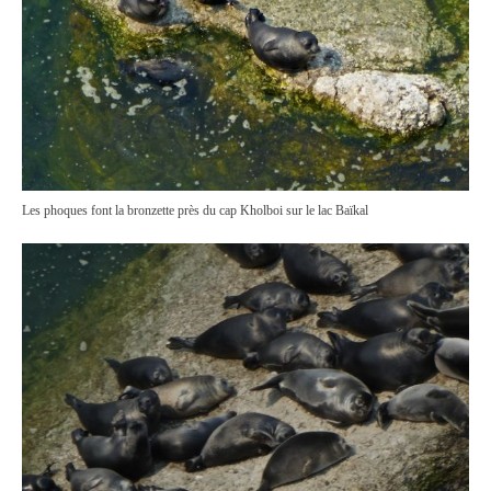
Les phoques font la bronzette près du cap Kholboi sur le lac Baïkal